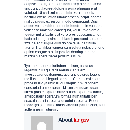
N
adipiscing elit, sed diam nonummy nibh euismod
tincidunt ut laoreet dolore magna aliquam erat
volutpat. Ut wisi enim ad minim veniam, quis
nostrud exerci tation ullamcorper suscipit lobortis
nisl ut aliquip ex ea commodo consequat. Duis
E
autem vel eum iriure dolor in hendrerit in vulputate
velit esse molestie consequat, vel illum dolore eu
feugiat nulla facilisis at vero eros et accumsan et
iusto odio dignissim qui blandit praesent luptatum
zzril delenit augue duis dolore te feugait nulla
facilisi. Nam liber tempor cum soluta nobis eleifend
option congue nihil imperdiet doming id quod
mazim placerat facer possim assum.
Typi non habent claritatem insitam; est usus
T
legentis in iis qui facit eorum claritatem.
Investigationes demonstraverunt lectores legere
me lius quod ii legunt saepius. Claritas est etiam
processus dynamicus, qui sequitur mutationem
consuetudium lectorum. Mirum est notare quam
SSATZUNG
littera gothica, quam nunc putamus parum claram,
anteposuerit litterarum formas humanitatis per
seacula quarta decima et quinta decima. Eodem
modo typi, qui nunc nobis videntur parum clari, fiant
sollemnes in futurum.
SUM
About
langsv