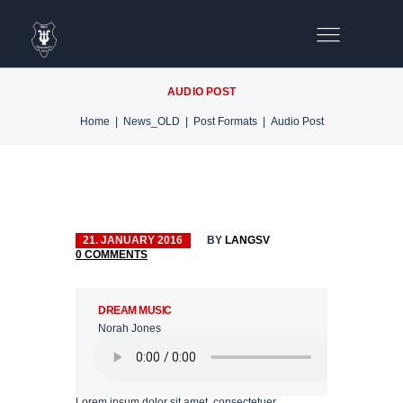
AUDIO POST
Home
News_OLD
Post Formats
Audio Post
21. JANUARY 2016
BY
LANGSV
0
COMMENTS
OIRE
DREAM MUSIC
Norah Jones
D
Lorem ipsum dolor sit amet, consectetuer